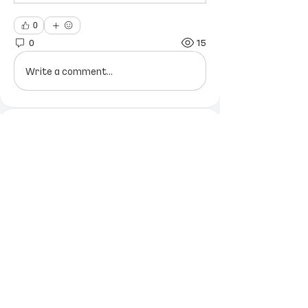
0
0
15
Write a comment...
소개
하하호호 웃으며 보는 이야기
구독자
Tommy
팔로우
소속 아티스트
프로듀서
전체 구독자 보기(1명)
이용약관
개인정보 처리방침